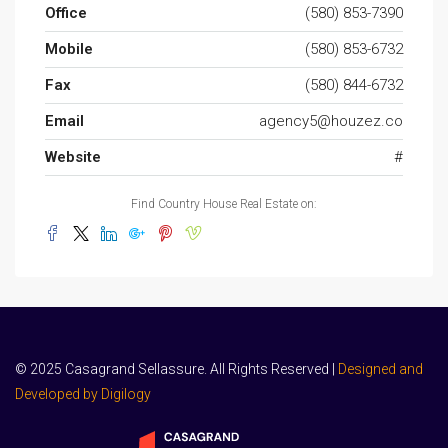
Office
(580) 853-7390
Mobile
(580) 853-6732
Fax
(580) 844-6732
Email
agency5@houzez.co
Website
#
Find Country House Real Estate on:
© 2025 Casagrand Sellassure. All Rights Reserved |
Designed and
Developed by Digilogy