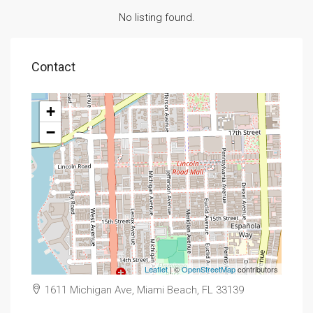
No listing found.
Contact
+
−
Leaflet
| ©
OpenStreetMap
contributors
1611 Michigan Ave, Miami Beach, FL 33139